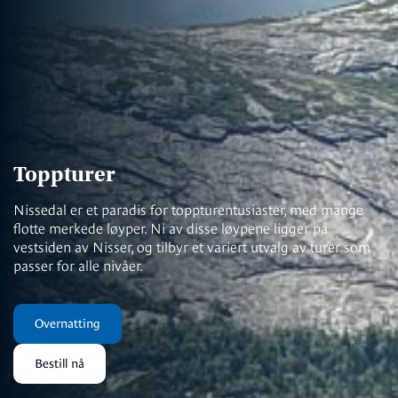
Toppturer
Nissedal er et paradis for toppturentusiaster, med mange
flotte merkede løyper. Ni av disse løypene ligger på
vestsiden av Nisser, og tilbyr et variert utvalg av turer som
passer for alle nivåer.
Overnatting
Bestill nå