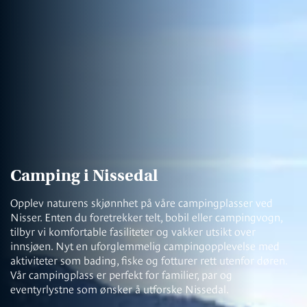
Camping i Nissedal
Opplev naturens skjønnhet på våre campingplasser ved
Nisser. Enten du foretrekker telt, bobil eller campingvogn,
tilbyr vi komfortable fasiliteter og vakker utsikt over
innsjøen. Nyt en uforglemmelig campingopplevelse med
aktiviteter som bading, fiske og fotturer rett utenfor døren.
Vår campingplass er perfekt for familier, par og
eventyrlystne som ønsker å utforske Nissedal.