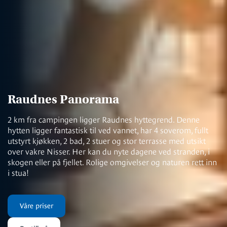
Raudnes Panorama
2 km fra campingen ligger Raudnes hyttegrend. Denne
hytten ligger fantastisk til ved vannet, har 4 soverom, fullt
utstyrt kjøkken, 2 bad, 2 stuer og stor terrasse med utsikt
over vakre Nisser. Her kan du nyte dagene ved stranden, i
skogen eller på fjellet. Rolige omgivelser og naturen rett inn
i stua!
Våre priser