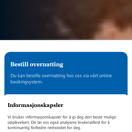
Bestill overnatting
Du kan bestille overnatting hos oss via vårt online
bookingsystem.
Bestill nå
Informasjonskapsler
Vi bruker informasjonskapsler for å gi deg den beste mulige
opplevelsen. De lar oss også analysere brukeratferd for å
kontinuerlig forbedre nettstedet for deg.
Raudnes panorama er vår største og flotteste hytte! Beliggenheten